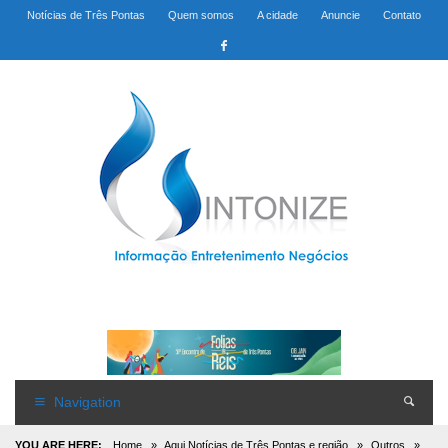
Notícias de Três Pontas
Quem somos
A cidade
Anuncie
Contato
Navigation
YOU ARE HERE:
Home
»
Aqui Notícias de Três Pontas e região
»
Outros
»