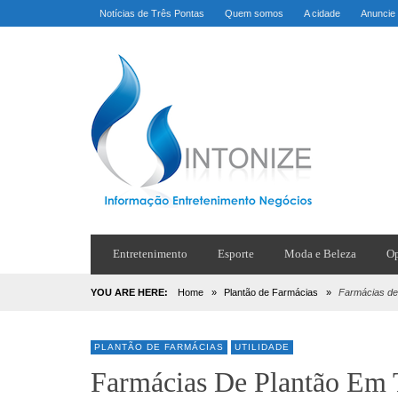
Notícias de Três Pontas
Quem somos
A cidade
Anuncie
Entretenimento
Esporte
Moda e Beleza
Op
YOU ARE HERE:
Home
»
Plantão de Farmácias
»
Farmácias de
PLANTÃO DE FARMÁCIAS
UTILIDADE
Farmácias De Plantão Em 