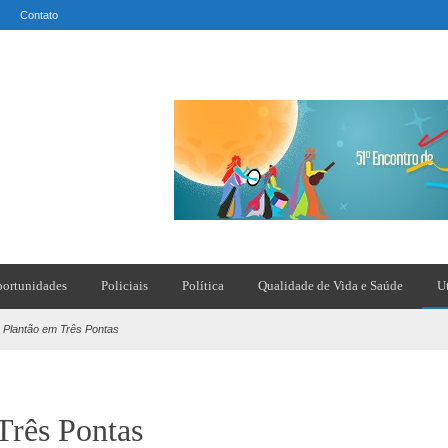
Contato
ortunidades
Policiais
Política
Qualidade de Vida e Saúde
U
 Plantão em Três Pontas
Três Pontas