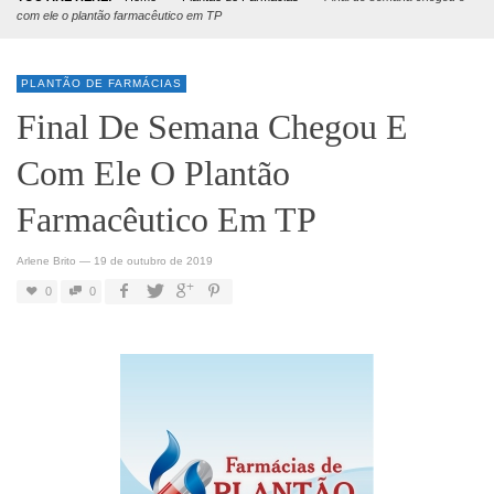
com ele o plantão farmacêutico em TP
PLANTÃO DE FARMÁCIAS
Final De Semana Chegou E
Com Ele O Plantão
Farmacêutico Em TP
Arlene Brito
—
19 de outubro de 2019
0
0