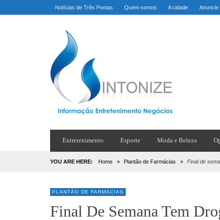
Notícias de Três Pontas
Quem somos
A cidade
Anuncie
Entretenimento
Esporte
Moda e Beleza
Op
YOU ARE HERE:
Home
»
Plantão de Farmácias
»
Final de sema
PLANTÃO DE FARMÁCIAS
Final De Semana Tem Drog