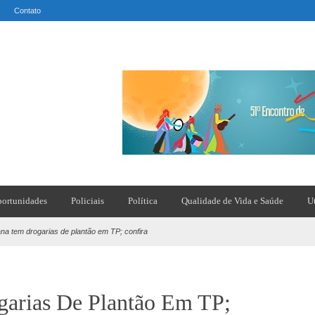
Contato
ortunidades
Policiais
Política
Qualidade de Vida e Saúde
U
na tem drogarias de plantão em TP; confira
arias De Plantão Em TP;