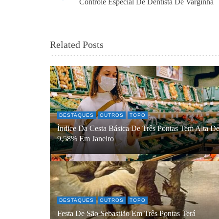
Controle Especial De Dentista De Varginha
Related Posts
DESTAQUES
OUTROS
TOPO
Índice Da Cesta Básica De Três Pontas Tem Alta D
9,58% Em Janeiro
DESTAQUES
OUTROS
TOPO
Festa De São Sebastião Em Três Pontas Terá