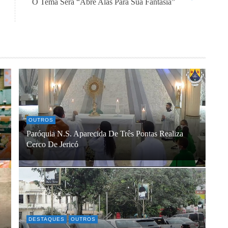
O Tema Será “Abre Alas Para Sua Fantasia”
OUTROS
e
Paróquia N.S. Aparecida De Três Pontas Realiza
Cerco De Jericó
DESTAQUES
OUTROS