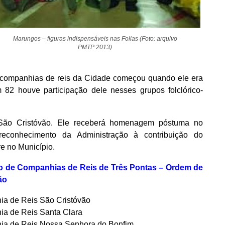
Marungos – figuras indispensáveis nas Folias (Foto: arquivo
PMTP 2013)
m companhias de reis da Cidade começou quando ele era
 82 houve participação dele nesses grupos folclórico-
 São Cristóvão. Ele receberá homenagem póstuma no
reconhecimento da Administração à contribuição do
re no Município.
o de Companhias de Reis de Três Pontas – Ordem de
ão
ia de Reis São Cristóvão
ia de Reis Santa Clara
ia de Reis Nossa Senhora do Bonfim