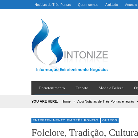
Notícias de Três Pontas
Quem somos
A cidade
Anuncie
Entretenimento
Esporte
Moda e Beleza
Op
YOU ARE HERE:
Home
»
Aqui Notícias de Três Pontas e região
ENTRETENIMENTO EM TRÊS PONTAS
OUTROS
Folclore, Tradição, Cultur