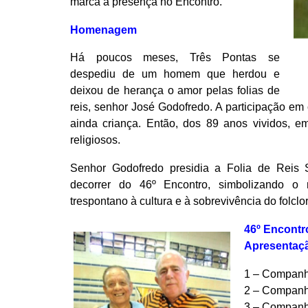
marca a presença no Encontro.
Homenagem
Há poucos meses, Três Pontas se
despediu de um homem que herdou e
deixou de herança o amor pelas folias de
reis, senhor José Godofredo. A participação e
ainda criança. Então, dos 89 anos vividos, em
religiosos.
Senhor Godofredo presidia a Folia de Reis
decorrer do 46º Encontro, simbolizando o 
trespontano à cultura e à sobrevivência do folclo
46º Encontr
Apresentaç
1 – Companh
2 – Companh
3 – Companh