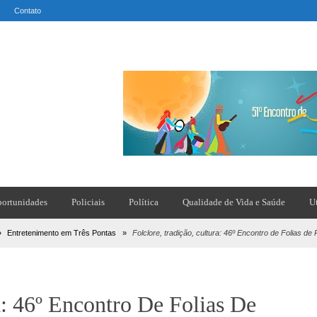
Contato
ortunidades
Policiais
Política
Qualidade de Vida e Saúde
U
»
Entretenimento em Três Pontas
»
Folclore, tradição, cultura: 46º Encontro de Folias de
a: 46º Encontro De Folias De