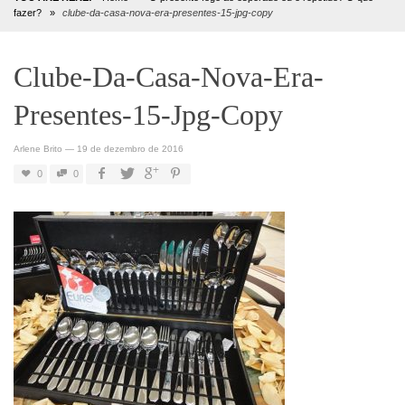
fazer?
»
clube-da-casa-nova-era-presentes-15-jpg-copy
Clube-Da-Casa-Nova-Era-
Presentes-15-Jpg-Copy
Arlene Brito
—
19 de dezembro de 2016
0
0