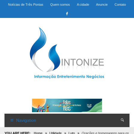
Notícias de Três Pontas
Quem somos
A cidade
Anuncie
Contato
Navigation
YOU ARE HERE:
Home
»
Utilidade
»
Luto
»
Orações e homenagens para os