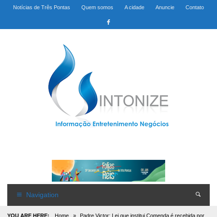
Notícias de Três Pontas
Quem somos
A cidade
Anuncie
Contato
Navigation
YOU ARE HERE:
Home
»
Padre Victor: Lei que institui Comenda é recebida por