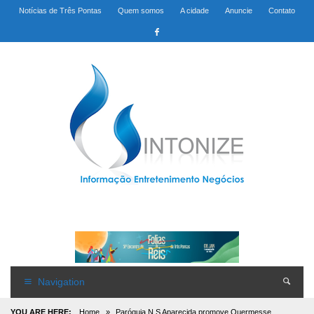
Notícias de Três Pontas
Quem somos
A cidade
Anuncie
Contato
Navigation
YOU ARE HERE:
Home
»
Paróquia N S Aparecida promove Quermesse