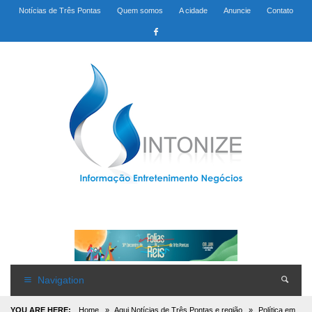
Notícias de Três Pontas
Quem somos
A cidade
Anuncie
Contato
Navigation
YOU ARE HERE:
Home
»
Aqui Notícias de Três Pontas e região
»
Política em