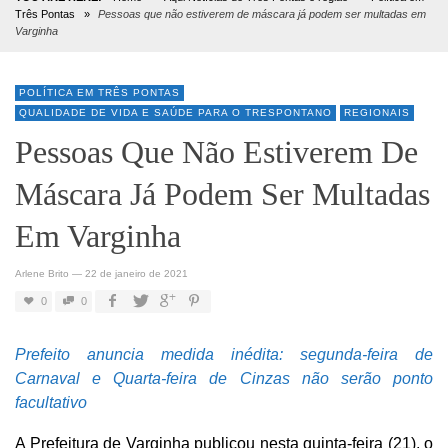
Três Pontas
»
Pessoas que não estiverem de máscara já podem ser multadas em
Varginha
POLÍTICA EM TRÊS PONTAS
QUALIDADE DE VIDA E SAÚDE PARA O TRESPONTANO
REGIONAIS
Pessoas Que Não Estiverem De
Máscara Já Podem Ser Multadas
Em Varginha
Arlene Brito
—
22 de janeiro de 2021
0
0
Prefeito anuncia medida inédita: segunda-feira de
Carnaval e Quarta-feira de Cinzas não serão ponto
facultativo
A Prefeitura de Varginha publicou nesta quinta-feira (21), o