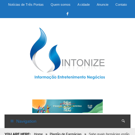
Notícias de Três Pontas
Quem somos
A cidade
Anuncie
Contato
Navigation
YOU ARE HERE:
Home
»
Plantão de Farmácias
»
Sabe quais farmácias estão