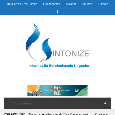
Notícias de Três Pontas
Quem somos
A cidade
Anuncie
Contato
Navigation
YOU ARE HERE:
Home
»
Aqui Notícias de Três Pontas e região
»
Qualidade