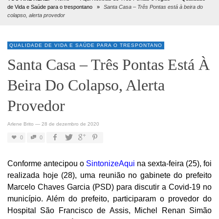
de Vida e Saúde para o trespontano
»
Santa Casa – Três Pontas está à beira do
colapso, alerta provedor
QUALIDADE DE VIDA E SAÚDE PARA O TRESPONTANO
Santa Casa – Três Pontas Está À
Beira Do Colapso, Alerta
Provedor
Arlene Brito
—
28 de dezembro de 2020
0
0
Conforme antecipou o
SintonizeAqui
na sexta-feira (25), foi
realizada hoje (28), uma reunião no gabinete do prefeito
Marcelo Chaves Garcia (PSD) para discutir a Covid-19 no
município. Além do prefeito, participaram o provedor do
Hospital São Francisco de Assis, Michel Renan Simão