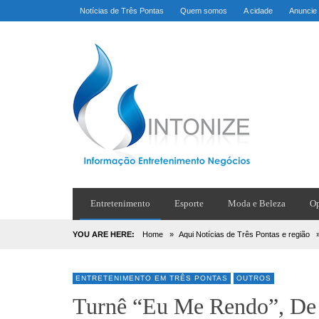
Notícias de Três Pontas
Quem somos
A cidade
Anuncie
Entretenimento
Esporte
Moda e Beleza
Op
YOU ARE HERE:
Home
»
Aqui Notícias de Três Pontas e região
ENTRETENIMENTO EM TRÊS PONTAS
OUTROS
Turnê “Eu Me Rendo”, De 