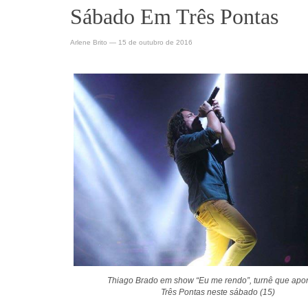
Sábado Em Três Pontas
Arlene Brito
—
15 de outubro de 2016
Thiago Brado em show “Eu me rendo”, turnê que apo
Três Pontas neste sábado (15)