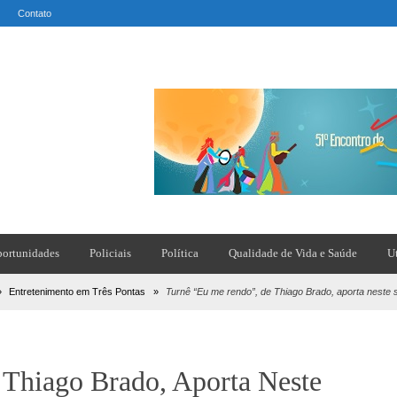
Contato
ortunidades
Policiais
Política
Qualidade de Vida e Saúde
U
»
Entretenimento em Três Pontas
»
Turnê “Eu me rendo”, de Thiago Brado, aporta neste
Thiago Brado, Aporta Neste