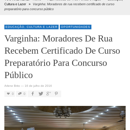
Cultura e Lazer
»
Varginha: Moradores de rua recebem certificado de curso
preparatório para concurso público
EDUCAÇÃO, CULTURA E LAZER
OPORTUNIDADES
Varginha: Moradores De Rua
Recebem Certificado De Curso
Preparatório Para Concurso
Público
Arlene Brito
—
16 de julho de 2016
0
0