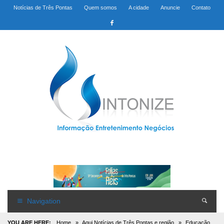
Notícias de Três Pontas
Quem somos
A cidade
Anuncie
Contato
Navigation
YOU ARE HERE:
Home
»
Aqui Notícias de Três Pontas e região
»
Educação,