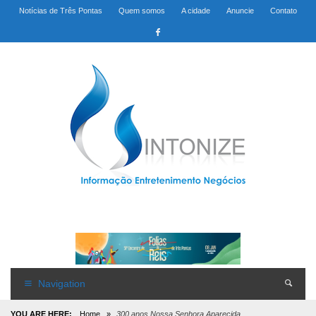
Notícias de Três Pontas
Quem somos
A cidade
Anuncie
Contato
Navigation
YOU ARE HERE:
Home
»
300 anos Nossa Senhora Aparecida