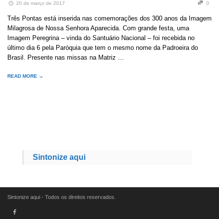
20 de março de 2017
0
Três Pontas está inserida nas comemorações dos 300 anos da Imagem
Milagrosa de Nossa Senhora Aparecida. Com grande festa, uma
Imagem Peregrina – vinda do Santuário Nacional – foi recebida no
último dia 6 pela Paróquia que tem o mesmo nome da Padroeira do
Brasil. Presente nas missas na Matriz …
READ MORE →
Sintonize aqui
Sintonize aqui - Todos os direitos reservados.