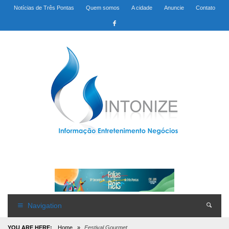
Notícias de Três Pontas
Quem somos
A cidade
Anuncie
Contato
Navigation
YOU ARE HERE:
Home
»
Festival Gourmet