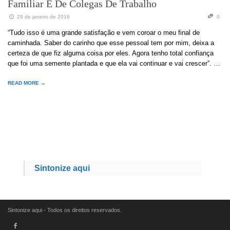
Familiar E De Colegas De Trabalho
29 de janeiro de 2016
0
“Tudo isso é uma grande satisfação e vem coroar o meu final de
caminhada. Saber do carinho que esse pessoal tem por mim, deixa a
certeza de que fiz alguma coisa por eles. Agora tenho total confiança
que foi uma semente plantada e que ela vai continuar e vai crescer”. …
READ MORE →
Sintonize aqui
Sintonize aqui - Todos os direitos reservados.