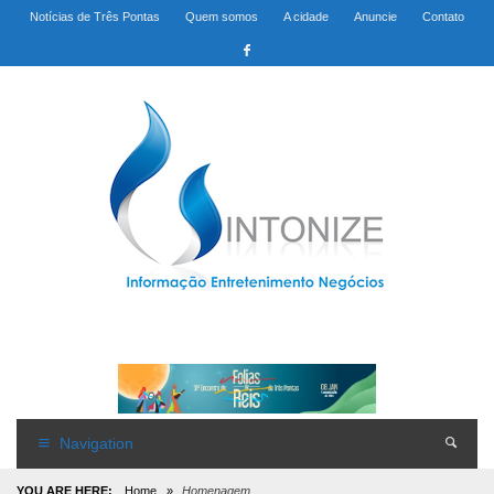
Notícias de Três Pontas
Quem somos
A cidade
Anuncie
Contato
Navigation
YOU ARE HERE:
Home
»
Homenagem