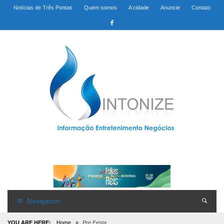
Notícias de Três Pontas
Quem somos
A cidade
Anuncie
Contato
Navigation
YOU ARE HERE:
Home
»
Pre Festa