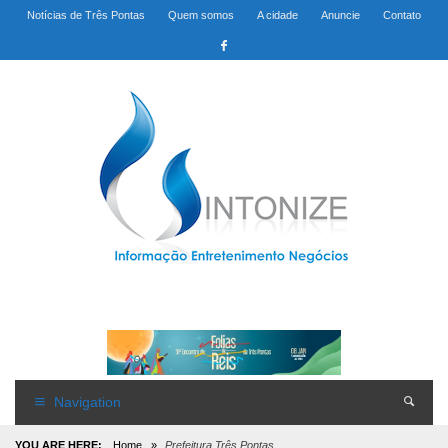
Notícias de Três Pontas
Quem somos
A cidade
Anuncie
Contato
Navigation
YOU ARE HERE:
Home
»
Prefeitura Três Pontas