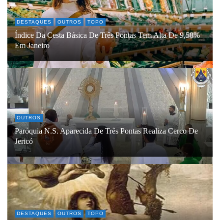
DESTAQUES
OUTROS
TOPO
Índice Da Cesta Básica De Três Pontas Tem Alta De 9,58%
Em Janeiro
OUTROS
Paróquia N.S. Aparecida De Três Pontas Realiza Cerco De
Jericó
DESTAQUES
OUTROS
TOPO