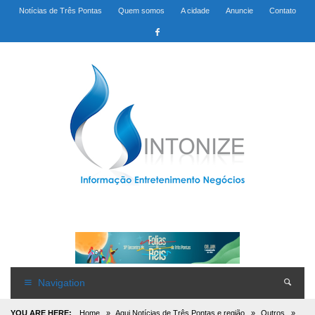
Notícias de Três Pontas
Quem somos
A cidade
Anuncie
Contato
Navigation
YOU ARE HERE:
Home
»
Aqui Notícias de Três Pontas e região
»
Outros
»