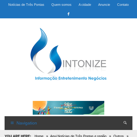
Notícias de Três Pontas
Quem somos
A cidade
Anuncie
Contato
Navigation
YOU ARE HERE:
Home
»
Aqui Notícias de Três Pontas e região
»
Outros
»