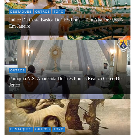
DESTAQUES
OUTROS
TOPO
Índice Da Cesta Básica De Três Pontas Tem Alta De 9,58%
Em Janeiro
OUTROS
Paróquia N.S. Aparecida De Três Pontas Realiza Cerco De
Jericó
DESTAQUES
OUTROS
TOPO