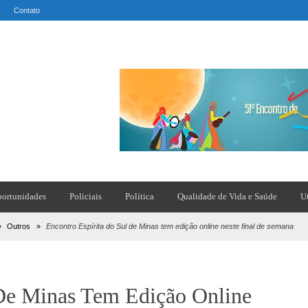
Contato
ortunidades
Policiais
Política
Qualidade de Vida e Saúde
U
»
Outros
»
Encontro Espírita do Sul de Minas tem edição online neste final de semana
 De Minas Tem Edição Online