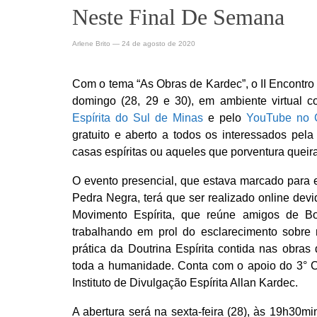
Neste Final De Semana
Arlene Brito
—
24 de agosto de 2020
Com o tema “As Obras de Kardec”, o II Encontro 
domingo (28, 29 e 30), em ambiente virtual 
Espírita do Sul de Minas
e pelo
YouTube no C
gratuito e aberto a todos os interessados pela
casas espíritas ou aqueles que porventura queir
O evento presencial, que estava marcado para
Pedra Negra, terá que ser realizado online devi
Movimento Espírita, que reúne amigos de B
trabalhando em prol do esclarecimento sobre n
prática da Doutrina Espírita contida nas obras
toda a humanidade. Conta com o apoio do 3° C
Instituto de Divulgação Espírita Allan Kardec.
A abertura será na sexta-feira (28), às 19h30m