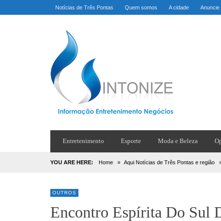
Notícias de Três Pontas
Quem somos
A cidade
Anuncie
Entretenimento
Esporte
Moda e Beleza
Op
YOU ARE HERE:
Home
»
Aqui Notícias de Três Pontas e região
OUTROS
Encontro Espírita Do Sul