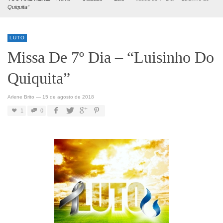
Quiquita”
LUTO
Missa De 7º Dia – “Luisinho Do
Quiquita”
Arlene Brito
—
15 de agosto de 2018
1
0