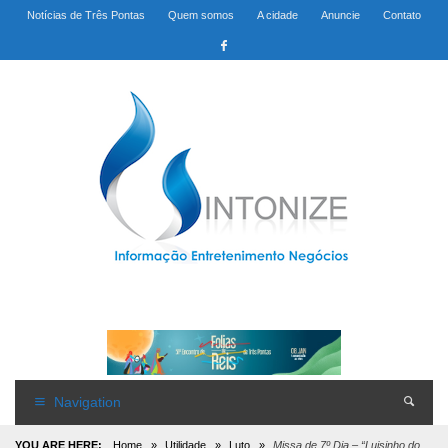
Notícias de Três Pontas
Quem somos
A cidade
Anuncie
Contato
Navigation
YOU ARE HERE:
Home
»
Utilidade
»
Luto
»
Missa de 7º Dia – “Luisinho do