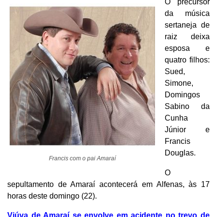
O precursor
da música
sertaneja de
raiz deixa
esposa e
quatro filhos:
Sued,
Simone,
Domingos
Sabino da
Cunha
Júnior e
Francis
Douglas.
Francis com o pai Amaraí
O
sepultamento de Amaraí acontecerá em Alfenas, às 17
horas deste domingo (22).
Viúva de Amaraí se envolve em acidente no trevo de