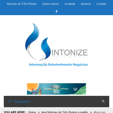
Notícias de Três Pontas
Quem somos
A cidade
Anuncie
Contato
Navigation
YOU ARE HERE:
Home
»
Aqui Notícias de Três Pontas e região
»
Morre em