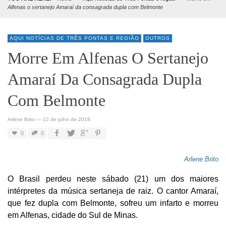
Alfenas o sertanejo Amaraí da consagrada dupla com Belmonte
AQUI NOTÍCIAS DE TRÊS PONTAS E REGIÃO
OUTROS
Morre Em Alfenas O Sertanejo
Amaraí Da Consagrada Dupla
Com Belmonte
Arlene Brito
—
22 de julho de 2018
0
0
Arlene Brito
O Brasil perdeu neste sábado (21) um dos maiores
intérpretes da música sertaneja de raiz. O cantor Amaraí,
que fez dupla com Belmonte, sofreu um infarto e morreu
em Alfenas, cidade do Sul de Minas.