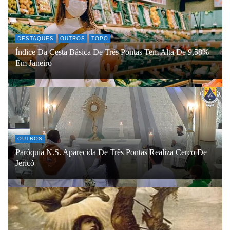
DESTAQUES
OUTROS
TOPO
Índice Da Cesta Básica De Três Pontas Tem Alta De 9,58%
Em Janeiro
OUTROS
Paróquia N.S. Aparecida De Três Pontas Realiza Cerco De
Jericó