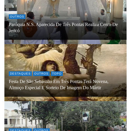
OUTROS
Paróquia N.S. Aparecida De Três Pontas Realiza Cerco De
Jericó
DESTAQUES
OUTROS
TOPO
Festa De São Sebastião Em Três Pontas Terá Novena,
Almoço Especial E Sorteio De Imagem Do Mártir
DESTAQUES
OUTROS