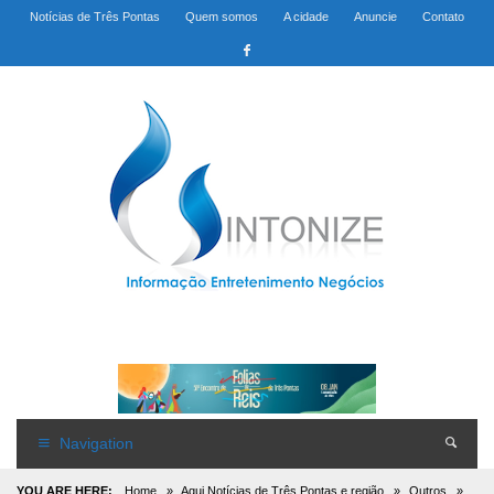
Notícias de Três Pontas
Quem somos
A cidade
Anuncie
Contato
Navigation
YOU ARE HERE:
Home
»
Aqui Notícias de Três Pontas e região
»
Outros
»