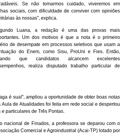
radáveis. Se não tomarmos cuidado, viveremos em
lhas sociais, com dificuldade de conviver com opiniões
trárias às nossas”, explica.
gundo Luana, a redação é uma das provas mais
portantes. Um dos motivos é que a nota é o primeiro
itério de desempate em processos seletivos que usam a
ntuação do Enem, como Sisu, ProUni e Fies. Então,
sando que candidatos alcancem excelentes
sempenhos, realiza disputado trabalho particular de
vaga é sua!”, ampliou a oportunidade de obter boas notas
ula de Atualidades foi feita em rede social e despertou
 e particulares de Três Pontas.
ado nacional de Finados, a professora se deparou com o
sociação Comercial e Agroindustrial (Acai-TP) lotado por