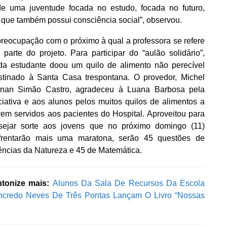
de uma juventude focada no estudo, focada no futuro,
 que também possui consciência social”, observou.
preocupação com o próximo à qual a professora se refere
z parte do projeto. Para participar do “aulão solidário”,
da estudante doou um quilo de alimento não perecível
stinado à Santa Casa trespontana. O provedor, Michel
nan Simão Castro, agradeceu à Luana Barbosa pela
iciativa e aos alunos pelos muitos quilos de alimentos a
rem servidos aos pacientes do Hospital. Aproveitou para
sejar sorte aos jovens que no próximo domingo (11)
frentarão mais uma maratona, serão 45 questões de
ências da Natureza e 45 de Matemática.
ntonize mais:
Alunos Da Sala De Recursos Da Escola
ncredo Neves De Três Pontas Lançam O Livro “Nossas