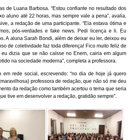
as de Luana Barbosa. “Estou confiante no resultado dos
ixo aluno até 22 horas, mas sempre vale a pena”, avalia.
sive, a redação de uma participante. “Ela estava ótima e
itmos, pós-verdades e fake news. Pedi licença e li. Eu
s. A aluna Sarah Bondi, além de deixar eu ler, deixou eu
so de coletividade faz toda diferença! Fico muito feliz de
E eu dizia que se não caísse no Enem, cairia em algum
letido na sociedade moderna”, completa a professora.
o em rede social, escrevendo: “no dia de hoje já quero
(maravilhosa) professora de redação, que não só me deu
imento da redação como também acertou o tema que seria
que tive em desenvolver a redação, gratidão sempre”.