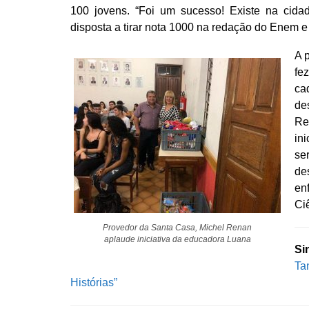
100 jovens. “Foi um sucesso! Existe na cida
disposta a tirar nota 1000 na redação do Enem e
A 
fe
ca
de
Re
in
se
de
en
Ci
Provedor da Santa Casa, Michel Renan
aplaude iniciativa da educadora Luana
Si
Ta
Histórias”