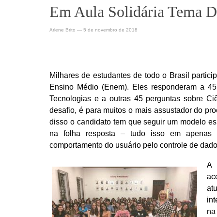
Em Aula Solidária Tema 
Arlene Brito
—
5 de novembro de 2018
Milhares de estudantes de todo o Brasil partic
Ensino Médio (Enem). Eles responderam a 45
Tecnologias e a outras 45 perguntas sobre C
desafio, é para muitos o mais assustador do pr
disso o candidato tem que seguir um modelo espe
na folha resposta – tudo isso em apenas 
comportamento do usuário pelo controle de dados
A 
ac
at
in
na