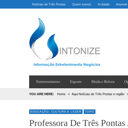
Notícias de Três Pontas
Quem somos
A cidade
Anuncie
Entretenimento
Esporte
Moda e Beleza
Op
YOU ARE HERE:
Home
»
Aqui Notícias de Três Pontas e região
EDUCAÇÃO, CULTURA E LAZER
TOPO
Professora De Três Pontas