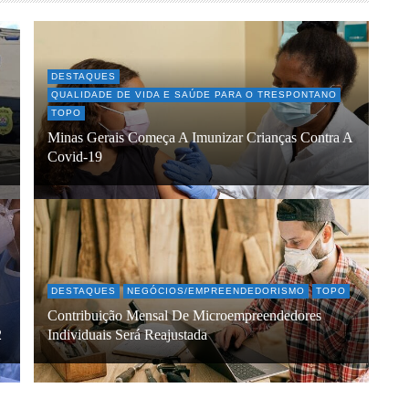
DESTAQUES
QUALIDADE DE VIDA E SAÚDE PARA O TRESPONTANO
TOPO
Minas Gerais Começa A Imunizar Crianças Contra A
Covid-19
DESTAQUES
NEGÓCIOS/EMPREENDEDORISMO
TOPO
Contribuição Mensal De Microempreendedores
2
Individuais Será Reajustada