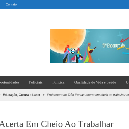
Contato
ortunidades
Policiais
Política
Qualidade de Vida e Saúde
U
»
Educação, Cultura e Lazer
»
Professora de Três Pontas acerta em cheio ao trabalhar 
 Acerta Em Cheio Ao Trabalhar