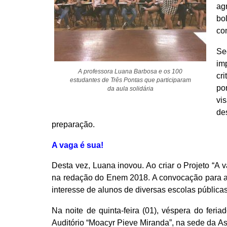
ag
bo
con
Se
im
A professora Luana Barbosa e os 100
cr
estudantes de Três Pontas que participaram
po
da aula solidária
vi
de
preparação.
A vaga é sua!
Desta vez, Luana inovou. Ao criar o Projeto “A 
na redação do Enem 2018. A convocação para a A
interesse de alunos de diversas escolas públicas
Na noite de quinta-feira (01), véspera do feri
Auditório “Moacyr Pieve Miranda”, na sede da As