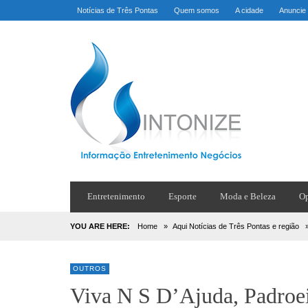
Notícias de Três Pontas
Quem somos
A cidade
Anuncie
Entretenimento
Esporte
Moda e Beleza
Op
YOU ARE HERE:
Home
»
Aqui Notícias de Três Pontas e região
OUTROS
Viva N S D’Ajuda, Padroei