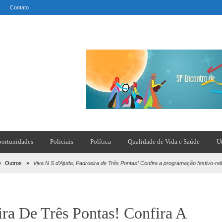
Contato
ortunidades
Policiais
Política
Qualidade de Vida e Saúde
U
»
Outros
»
Viva N S d’Ajuda, Padroeira de Três Pontas! Confira a programação festivo-reli
ra De Três Pontas! Confira A