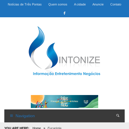
Notícias de Três Pontas
Quem somos
A cidade
Anuncie
Contato
Navigation
YOU ARE HERE:
Home
»
Eucaristia