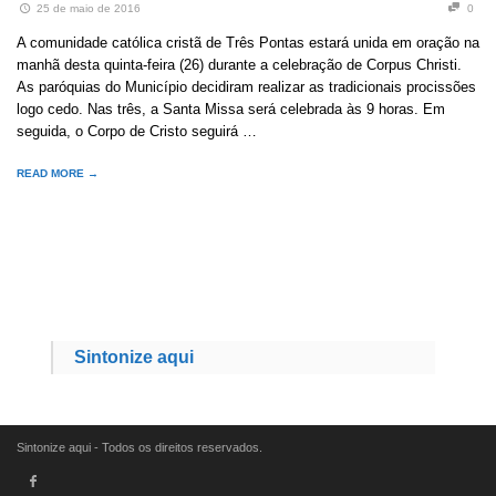
25 de maio de 2016
0
A comunidade católica cristã de Três Pontas estará unida em oração na
manhã desta quinta-feira (26) durante a celebração de Corpus Christi.
As paróquias do Município decidiram realizar as tradicionais procissões
logo cedo. Nas três, a Santa Missa será celebrada às 9 horas. Em
seguida, o Corpo de Cristo seguirá …
READ MORE →
Sintonize aqui
Sintonize aqui - Todos os direitos reservados.