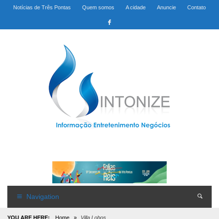
Notícias de Três Pontas
Quem somos
A cidade
Anuncie
Contato
Navigation
YOU ARE HERE:
Home
»
Villa Lobos