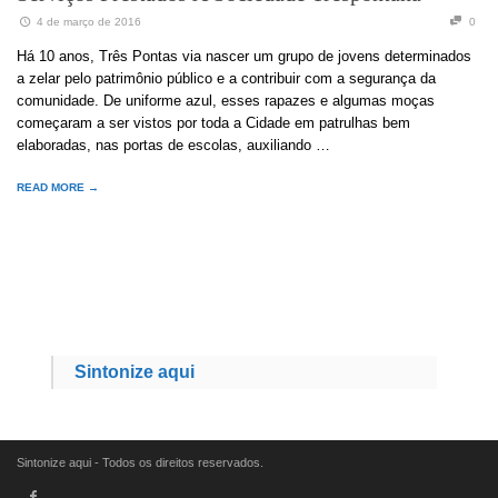
4 de março de 2016
0
Há 10 anos, Três Pontas via nascer um grupo de jovens determinados
a zelar pelo patrimônio público e a contribuir com a segurança da
comunidade. De uniforme azul, esses rapazes e algumas moças
começaram a ser vistos por toda a Cidade em patrulhas bem
elaboradas, nas portas de escolas, auxiliando …
READ MORE →
Sintonize aqui
Sintonize aqui - Todos os direitos reservados.