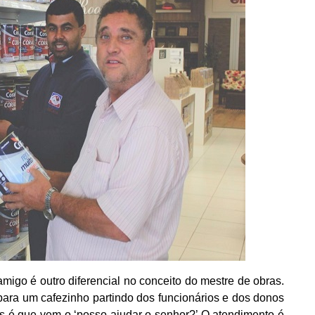
migo é outro diferencial no conceito do mestre de obras.
para um cafezinho partindo dos funcionários e dos donos
s é que vem o ‘posso ajudar o senhor?’ O atendimento é