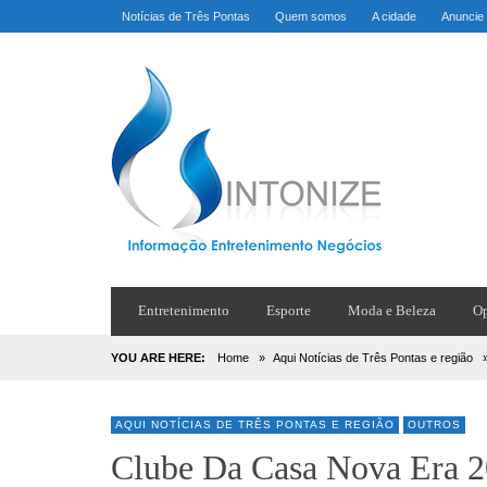
Notícias de Três Pontas
Quem somos
A cidade
Anuncie
Entretenimento
Esporte
Moda e Beleza
Op
YOU ARE HERE:
Home
»
Aqui Notícias de Três Pontas e região
AQUI NOTÍCIAS DE TRÊS PONTAS E REGIÃO
OUTROS
Clube Da Casa Nova Era 2