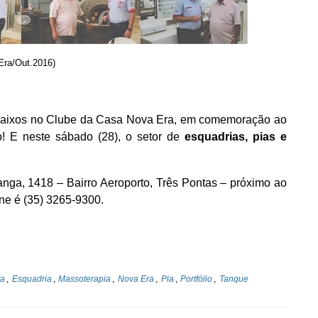
Era/Out.2016)
s baixos no Clube da Casa Nova Era, em comemoração ao
o! E neste sábado (28), o setor de
esquadrias, pias e
nga, 1418 – Bairro Aeroporto, Três Pontas – próximo ao
ne é (35) 3265-9300.
ra
,
Esquadria
,
Massoterapia
,
Nova Era
,
Pia
,
Portfólio
,
Tanque