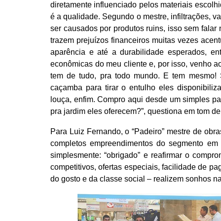
diretamente influenciado pelos materiais escolh
é a qualidade. Segundo o mestre, infiltrações, 
ser causados por produtos ruins, isso sem falar
trazem prejuízos financeiros muitas vezes acentu
aparência e até a durabilidade esperados, en
econômicas do meu cliente e, por isso, venho 
tem de tudo, pra todo mundo. E tem mesmo! S
caçamba para tirar o entulho eles disponibiliza
louça, enfim. Compro aqui desde um simples par
pra jardim eles oferecem?”, questiona em tom d
Para Luiz Fernando, o “Padeiro” mestre de obr
completos empreendimentos do segmento em to
simplesmente: “obrigado” e reafirmar o compro
competitivos, ofertas especiais, facilidade de 
do gosto e da classe social – realizem sonhos na