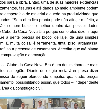
idos para a obra. Então, uma de suas maiores exigências
vazamentos, fissuras e até danos ao meio ambiente podem
 no desperdício de material e queda na produtividade que
ados. “Se a obra fica pronta pode não atingir o efeito, a
tão, sempre busco o melhor dentro das possibilidades
ao Cube da Casa Nova Era porque como eles dizem: aqui
e a gente precisa de bloco, de laje, de uma simples
m. É muita coisa: é ferramenta, tinta, piso, argamassa,
afuso a presente de casamento. Acredita que até planta
e comprovação e aprovação.
as, o Clube da Casa Nova Era é um dos melhores e mais
da a região. Diante do elogio resta à empresa dizer
misso de seguir oferecendo simpatia, qualidade, preços
pagamento, possibilitando assim, que todos – independente
 área da construção civil.