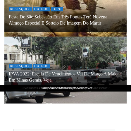
DESTAQUES
OUTROS
TOPO
Festa De São Sebastião Em Três Pontas Terá Novena,
Almoço Especial E Sorteio De Imagem Do Mártir
DESTAQUES
OUTROS
IPVA 2022: Escala De Vencimentos Vai De Março A Maio
Em Minas Gerais. Veja
Muitos devotos caminharam em agradecimento a Padre Victor
Visitantes começam a movimentar a Terra de Padre Victor
Ônibus, vans foram vistos em várias partes da Cidade
E também ao Memorial do Venerável
Visita ao Túmulo de Padre Victor…
Motociclistas de Boa Esperança
5ª Romaria a Pé (Lavras)
na Matriz D’Ajuda