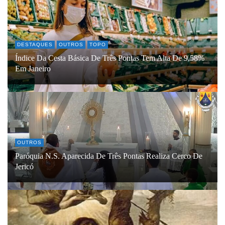
DESTAQUES
OUTROS
TOPO
Índice Da Cesta Básica De Três Pontas Tem Alta De 9,58%
Em Janeiro
OUTROS
Paróquia N.S. Aparecida De Três Pontas Realiza Cerco De
Jericó