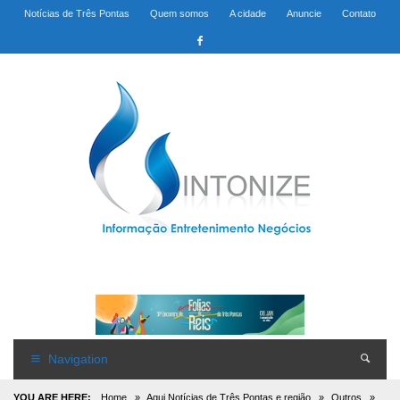
Notícias de Três Pontas
Quem somos
A cidade
Anuncie
Contato
Navigation
YOU ARE HERE:
Home
»
Aqui Notícias de Três Pontas e região
»
Outros
»