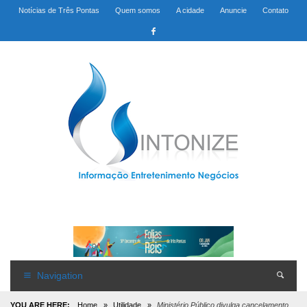
Notícias de Três Pontas
Quem somos
A cidade
Anuncie
Contato
Navigation
YOU ARE HERE:
Home
»
Utilidade
»
Ministério Público divulga cancelamento