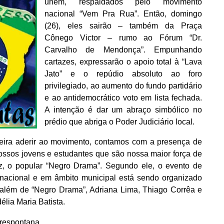
unem, respaldados pelo movimento
nacional “Vem Pra Rua”. Então, domingo
(26), eles sairão – também da Praça
Cônego Victor – rumo ao Fórum “Dr.
Carvalho de Mendonça”. Empunhando
cartazes, expressarão o apoio total à “Lava
Jato” e o repúdio absoluto ao foro
privilegiado, ao aumento do fundo partidário
e ao antidemocrático voto em lista fechada.
A intenção é dar um abraço simbólico no
prédio que abriga o Poder Judiciário local.
eira aderir ao movimento, contamos com a presença de
ossos jovens e estudantes que são nossa maior força de
uiz, o popular “Negro Drama”. Segundo ele, o evento de
nacional e em âmbito municipal está sendo organizado
, além de “Negro Drama”, Adriana Lima, Thiago Corrêa e
lia Maria Batista.
trespontana