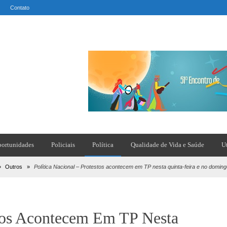
Contato
ortunidades
Policiais
Política
Qualidade de Vida e Saúde
U
»
Outros
»
Política Nacional – Protestos acontecem em TP nesta quinta-feira e no domin
stos Acontecem Em TP Nesta