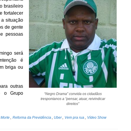
 brasileiro
e fortalecer
a situação
os de gente
e pessoas
mingo será
intenção é
em briga ou
para outras
e o Grupo
“Negro Drama” convida os cidadãos
trespontanos a “pensar, atuar, reivindicar
direitos”
 Morte
,
Reforma da Previdência
,
Uber
,
Vem pra rua
,
Vídeo Show