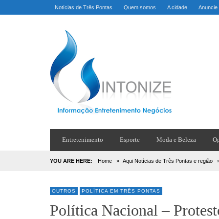
Notícias de Três Pontas
Quem somos
A cidade
Anuncie
Entretenimento
Esporte
Moda e Beleza
Op
YOU ARE HERE:
Home
»
Aqui Notícias de Três Pontas e região
OUTROS
POLÍTICA EM TRÊS PONTAS
Política Nacional – Prote