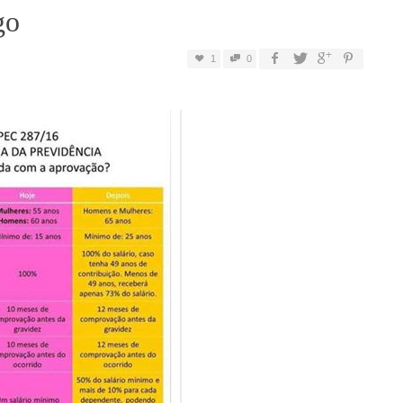
go
1
0