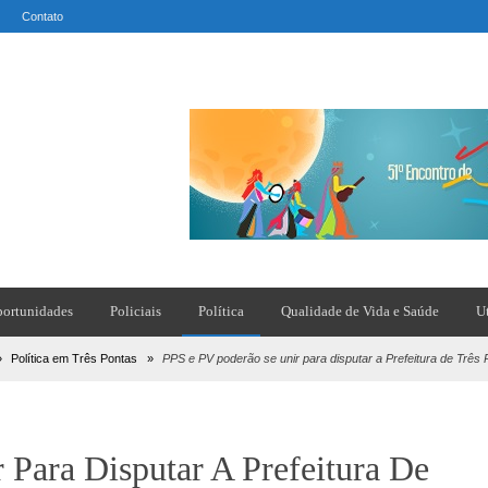
Contato
ortunidades
Policiais
Política
Qualidade de Vida e Saúde
U
»
Política em Três Pontas
»
PPS e PV poderão se unir para disputar a Prefeitura de Três
Para Disputar A Prefeitura De