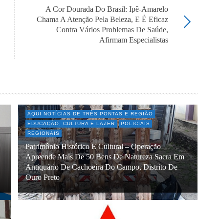
A Cor Dourada Do Brasil: Ipê-Amarelo
Chama A Atenção Pela Beleza, E É Eficaz
Contra Vários Problemas De Saúde,
Afirmam Especialistas
AQUI NOTÍCIAS DE TRÊS PONTAS E REGIÃO
EDUCAÇÃO, CULTURA E LAZER
POLICIAIS
REGIONAIS
Patrimônio Histórico E Cultural – Operação
Apreende Mais De 50 Bens De Natureza Sacra Em
Antiquário De Cachoeira Do Campo, Distrito De
Ouro Preto