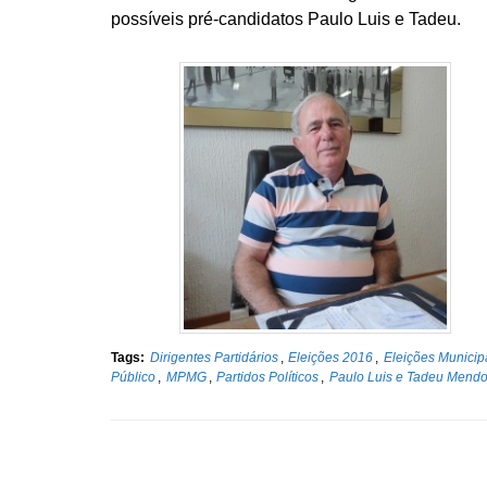
possíveis pré-candidatos Paulo Luis e Tadeu.
Tags:
Dirigentes Partidários
,
Eleições 2016
,
Eleições Municip
Público
,
MPMG
,
Partidos Políticos
,
Paulo Luis e Tadeu Mend