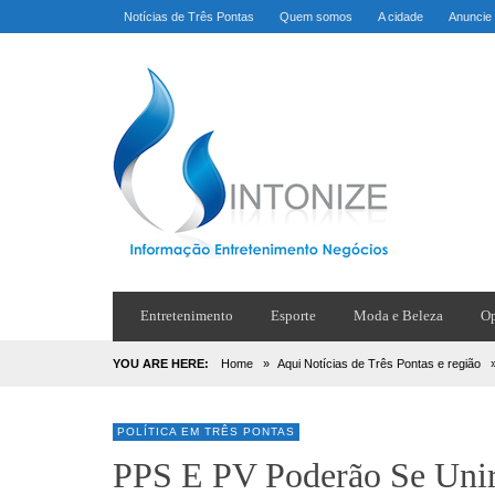
Notícias de Três Pontas
Quem somos
A cidade
Anuncie
Entretenimento
Esporte
Moda e Beleza
Op
YOU ARE HERE:
Home
»
Aqui Notícias de Três Pontas e região
POLÍTICA EM TRÊS PONTAS
PPS E PV Poderão Se Unir 