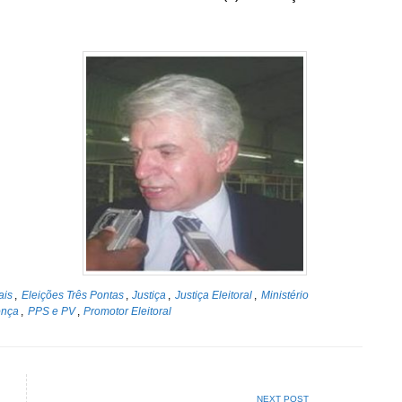
ais
,
Eleições Três Pontas
,
Justiça
,
Justiça Eleitoral
,
Ministério
onça
,
PPS e PV
,
Promotor Eleitoral
NEXT POST