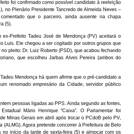
eito foi confirmado como possível candidato à reeleição
1), no Plenário Presidente Tancredo de Almeida Neves –
 comentado que o parceiro, ainda ausente na chapa
a (5).
 ex-Prefeito Tadeu José de Mendonça (PV) aceitará o
o Luis. Ele chegou a ser cogitado por outros grupos que
no pleito: Dr. Luiz Roberto (PSD), que acabou fechando
riano, que escolheu Jarbas Alves Pereira (ambos do
e Tadeu Mendonça há quem afirme que o pré-candidato a
, um renomado empresário da Cidade, servidor público
rantem pessoas ligadas ao PPS.
Ainda segundo as fontes,
 Estadual Mário Henrique “Caixa”. O Parlamentar foi
de Minas Gerais em abril após trocar o PCdoB pelo PV,
a (ALMG). Agora pretende concorrer à Prefeitura de Belo
 no início da tarde de sexta-feira (5) e almoçar com os