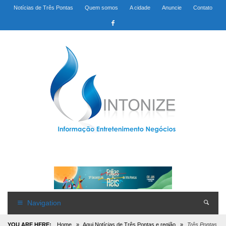
Notícias de Três Pontas
Quem somos
A cidade
Anuncie
Contato
Navigation
YOU ARE HERE:
Home
»
Aqui Notícias de Três Pontas e região
»
Três Pontas