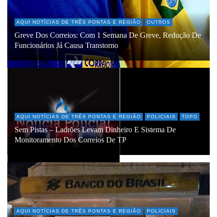
AQUI NOTÍCIAS DE TRÊS PONTAS E REGIÃO
OUTROS
Greve Dos Correios: Com 1 Semana De Greve, Redução De
Funcionários Já Causa Transtorno
AQUI NOTÍCIAS DE TRÊS PONTAS E REGIÃO
POLICIAIS
TOPO
Sem Pistas – Ladrões Levam Dinheiro E Sistema De
Monitoramento Dos Correios De TP
AQUI NOTÍCIAS DE TRÊS PONTAS E REGIÃO
POLICIAIS