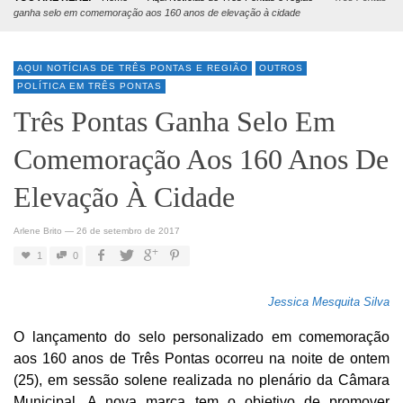
ganha selo em comemoração aos 160 anos de elevação à cidade
AQUI NOTÍCIAS DE TRÊS PONTAS E REGIÃO
OUTROS
POLÍTICA EM TRÊS PONTAS
Três Pontas Ganha Selo Em
Comemoração Aos 160 Anos De
Elevação À Cidade
Arlene Brito
—
26 de setembro de 2017
1
0
Jessica Mesquita Silva
O lançamento do selo personalizado em comemoração
aos 160 anos de Três Pontas ocorreu na noite de ontem
(25), em sessão solene realizada no plenário da Câmara
Municipal. A nova marca tem o objetivo de promover