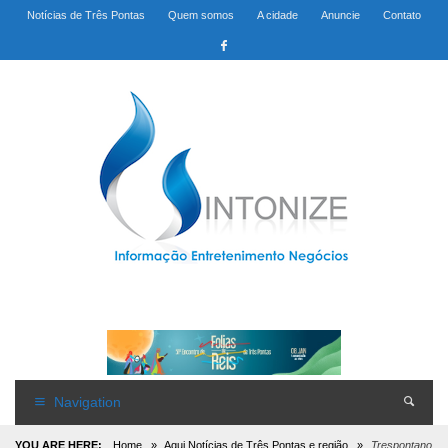
Notícias de Três Pontas
Quem somos
A cidade
Anuncie
Contato
Navigation
YOU ARE HERE:
Home
»
Aqui Notícias de Três Pontas e região
»
Trespontano