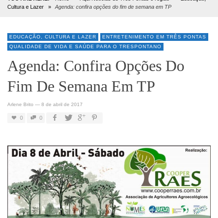
Cultura e Lazer
»
Agenda: confira opções do fim de semana em TP
EDUCAÇÃO, CULTURA E LAZER
ENTRETENIMENTO EM TRÊS PONTAS
QUALIDADE DE VIDA E SAÚDE PARA O TRESPONTANO
Agenda: Confira Opções Do
Fim De Semana Em TP
Arlene Brito
—
8 de abril de 2017
0
0