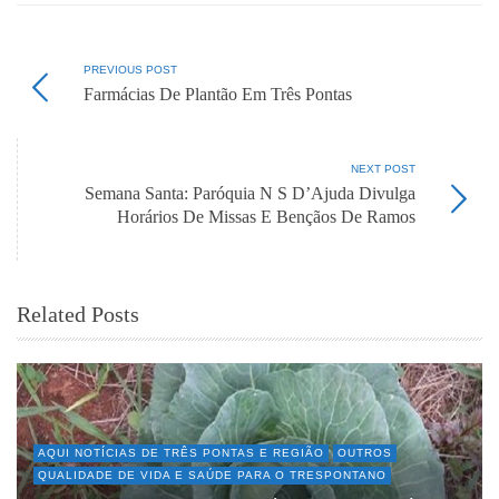
PREVIOUS POST
Farmácias De Plantão Em Três Pontas
NEXT POST
Semana Santa: Paróquia N S D’Ajuda Divulga
Horários De Missas E Bençãos De Ramos
Related Posts
AQUI NOTÍCIAS DE TRÊS PONTAS E REGIÃO
OUTROS
QUALIDADE DE VIDA E SAÚDE PARA O TRESPONTANO