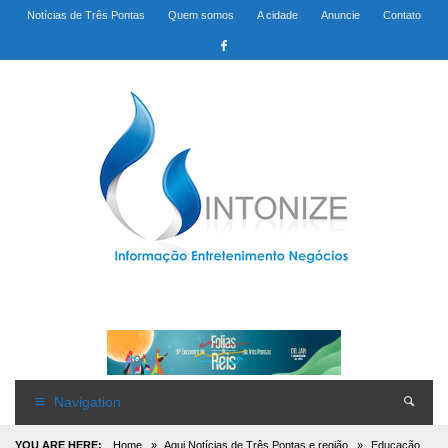
Notícias de Três Pontas
Quem somos
A cidade
Anuncie
Contato
Navigation
YOU ARE HERE:
Home
»
Aqui Notícias de Três Pontas e região
»
Educação,