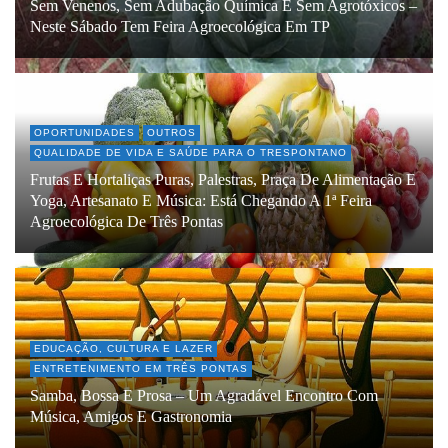
Sem Venenos, Sem Adubação Química E Sem Agrotóxicos –
Neste Sábado Tem Feira Agroecológica Em TP
OPORTUNIDADES
OUTROS
QUALIDADE DE VIDA E SAÚDE PARA O TRESPONTANO
Frutas E Hortaliças Puras, Palestras, Praça De Alimentação E
Yoga, Artesanato E Música: Está Chegando A 1ª Feira
Agroecológica De Três Pontas
EDUCAÇÃO, CULTURA E LAZER
ENTRETENIMENTO EM TRÊS PONTAS
Samba, Bossa E Prosa – Um Agradável Encontro Com
Música, Amigos E Gastronomia