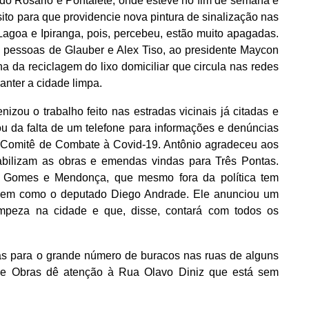
o Rosário e Pontalete, onde esteve no fim de semana e
sito para que providencie nova pintura de sinalização nas
agoa e Ipiranga, pois, percebeu, estão muito apagadas.
s pessoas de Glauber e Alex Tiso, ao presidente Maycon
da reciclagem do lixo domiciliar que circula nas redes
anter a cidade limpa.
nizou o trabalho feito nas estradas vicinais já citadas e
u da falta de um telefone para informações e denúncias
 Comitê de Combate à Covid-19. Antônio agradeceu aos
abilizam as obras e emendas vindas para Três Pontas.
e Gomes e Mendonça, que mesmo fora da política tem
 bem como o deputado Diego Andrade. Ele anunciou um
mpeza na cidade e que, disse, contará com todos os
as para o grande número de buracos nas ruas de alguns
a de Obras dê atenção à Rua Olavo Diniz que está sem