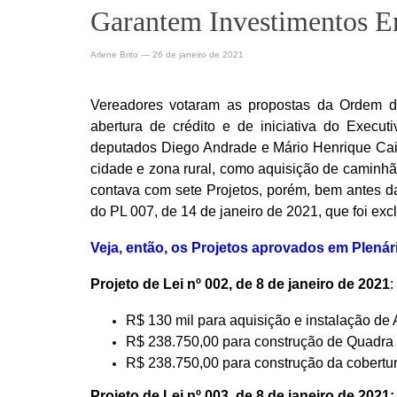
Garantem Investimentos E
Arlene Brito
—
26 de janeiro de 2021
Vereadores votaram as propostas da Ordem d
abertura de crédito e de iniciativa do Exec
deputados Diego Andrade e Mário Henrique Caixa
cidade e zona rural, como aquisição de caminhão
contava com sete Projetos, porém, bem antes d
do PL 007, de 14 de janeiro de 2021, que foi exc
Veja, então, os Projetos aprovados em Plenár
Projeto de Lei nº 002, de 8 de janeiro de 2021
:
R$ 130 mil para aquisição e instalação de
R$ 238.750,00 para construção de Quadra 
R$ 238.750,00 para construção da cobertur
Projeto de Lei nº 003, de 8 de janeiro de 2021: