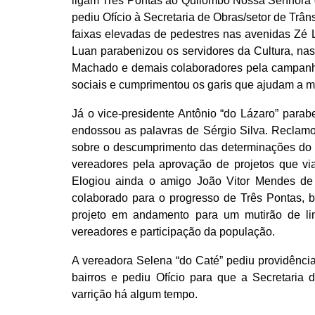
ligam Três Pontas ao Quilombo Nossa Senhora d
pediu Ofício à Secretaria de Obras/setor de Trân
faixas elevadas de pedestres nas avenidas Zé L
Luan parabenizou os servidores da Cultura, na
Machado e demais colaboradores pela campanha 
sociais e cumprimentou os garis que ajudam a m
Já o vice-presidente Antônio “do Lázaro” parabe
endossou as palavras de Sérgio Silva. Reclamo
sobre o descumprimento das determinações do
vereadores pela aprovação de projetos que vi
Elogiou ainda o amigo João Vitor Mendes d
colaborado para o progresso de Três Pontas,
projeto em andamento para um mutirão de li
vereadores e participação da população.
A vereadora Selena “do Caté” pediu providênci
bairros e pediu Ofício para que a Secretari
varrição há algum tempo.