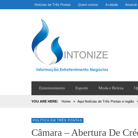
Notícias de Três Pontas
Quem somos
A cidade
Anuncie
Entretenimento
Esporte
Moda e Beleza
Op
YOU ARE HERE:
Home
»
Aqui Notícias de Três Pontas e região
POLÍTICA EM TRÊS PONTAS
Câmara – Abertura De Cré