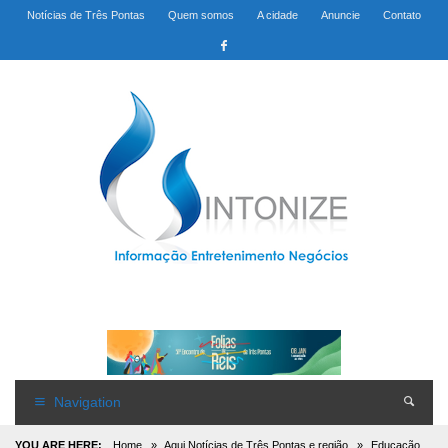
Notícias de Três Pontas
Quem somos
A cidade
Anuncie
Contato
Navigation
YOU ARE HERE:
Home
»
Aqui Notícias de Três Pontas e região
»
Educação,