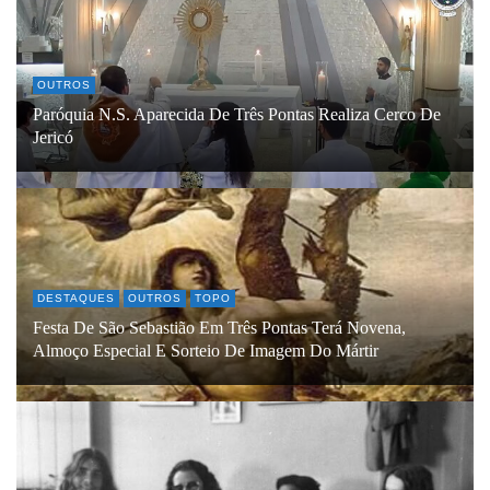
OUTROS
Paróquia N.S. Aparecida De Três Pontas Realiza Cerco De
Jericó
DESTAQUES
OUTROS
TOPO
Festa De São Sebastião Em Três Pontas Terá Novena,
Almoço Especial E Sorteio De Imagem Do Mártir