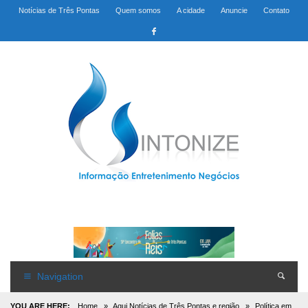
Notícias de Três Pontas
Quem somos
A cidade
Anuncie
Contato
Navigation
YOU ARE HERE:
Home
»
Aqui Notícias de Três Pontas e região
»
Política em