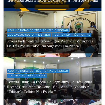
Três Pontas Sedia Eleições Do Crea-Minas Nesta Sexta-Feira
AQUI NOTÍCIAS DE TRÊS PONTAS E REGIÃO
EDUCAÇÃO, CULTURA E LAZER
POLÍTICA EM TRÊS PONTAS
Jovens Parlamentares Esperam Que Prefeito E Vereadores
De Três Pontas Coloquem Sugestões Em Prática
AQUI NOTÍCIAS DE TRÊS PONTAS E REGIÃO
POLÍTICA EM TRÊS PONTAS
Terceira Turma Da Escola Do Legislativo De Três Pontas
Recebe Certificado De Conclusão – Ano Foi Voltado À
“Educação Política Nas Escolas”