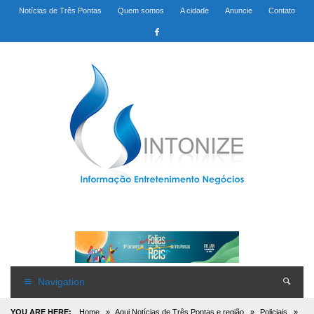
Notícias de Três Pontas
Quem somos
A cidade
Anuncie
Contato
Navigation
YOU ARE HERE:
Home
»
Aqui Notícias de Três Pontas e região
»
Policiais
»