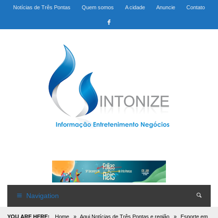
Notícias de Três Pontas
Quem somos
A cidade
Anuncie
Contato
Navigation
YOU ARE HERE:
Home
»
Aqui Notícias de Três Pontas e região
»
Esporte em