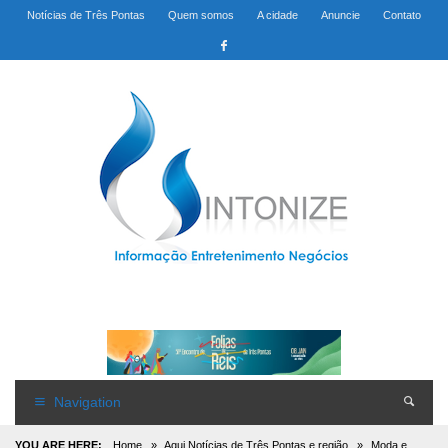
Notícias de Três Pontas
Quem somos
A cidade
Anuncie
Contato
Navigation
YOU ARE HERE:
Home
»
Aqui Notícias de Três Pontas e região
»
Moda e