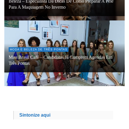
Beleza – Especialista Dá Dicas De Como Preparar A Pele
Para A Maquiagem No Inverno
MODA E BELEZA DE TRÊS PONTAS
Miss Brasil Café – Candidatas Já Cumprem Agendas Em
Três Pontas
Sintonize aqui