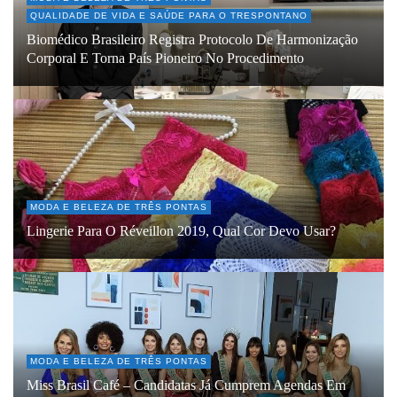
QUALIDADE DE VIDA E SAÚDE PARA O TRESPONTANO
Biomédico Brasileiro Registra Protocolo De Harmonização
Corporal E Torna País Pioneiro No Procedimento
MODA E BELEZA DE TRÊS PONTAS
Lingerie Para O Réveillon 2019, Qual Cor Devo Usar?
MODA E BELEZA DE TRÊS PONTAS
Miss Brasil Café – Candidatas Já Cumprem Agendas Em