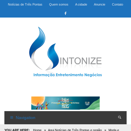
Notícias de Três Pontas
Quem somos
A cidade
Anuncie
Contato
Navigation
YOU ARE HERE:
Home
»
Aqui Notícias de Três Pontas e região
»
Moda e