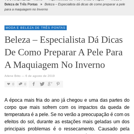
Beleza de Três Pontas
»
Beleza – Especialista dá dicas de como preparar a pele
para a maquiagem no Inverno
MODA E BELEZA DE TRÊS PONTAS
Beleza – Especialista Dá Dicas
De Como Preparar A Pele Para
A Maquiagem No Inverno
Arlene Brito
—
6 de agosto de 2019
0
0
A época mais fria do ano já chegou e uma das partes do
corpo que mais sofrem com os impactos da queda de
temperatura é a pele. Se no verão a preocupação é com os
efeitos do sol, durante as estações mais geladas um dos
principais problemas é o ressecamento. Causado pela