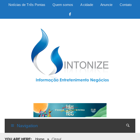
Notícias de Três Pontas
Quem somos
A cidade
Anuncie
Contato
Navigation
YOU ARE HERE:
Home
»
Cissul