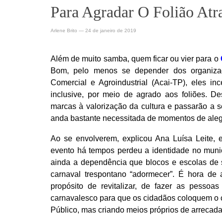
Para Agradar O Folião Atr
Arlene Brito
—
24 de janeiro de 2019
Além de muito samba, quem ficar ou vier para o
Bom, pelo menos se depender dos organizado
Comercial e Agroindustrial (Acai-TP), eles i
inclusive, por meio de agrado aos foliões. D
marcas à valorização da cultura e passarão a se
anda bastante necessitada de momentos de aleg
Ao se envolverem, explicou Ana Luísa Leite, 
evento há tempos perdeu a identidade no munic
ainda a dependência que blocos e escolas de 
carnaval trespontano “adormecer”. É hora de 
propósito de revitalizar, de fazer as pessoas
carnavalesco para que os cidadãos coloquem o c
Público, mas criando meios próprios de arrecad