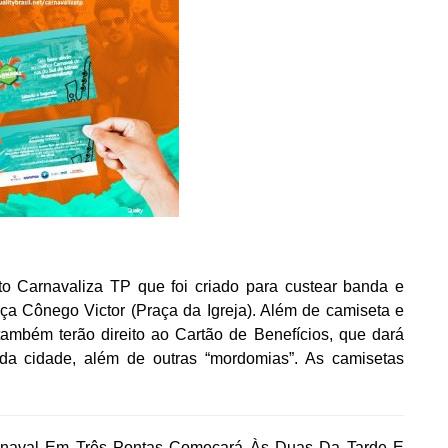
o Carnavaliza TP que foi criado para custear banda e
aça Cônego Victor (Praça da Igreja). Além de camiseta e
também terão direito ao Cartão de Benefícios, que dará
 da cidade, além de outras “mordomias”. As camisetas
arnaval Em Três Pontas Começará Às Duas Da Tarde E