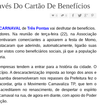
avés Do Cartão De Benefícios
0
0
CARNAVAL
de
Três Pontas
vai desfrutar de benefícios.
res. Na reunião de terça-feira (22), na Associação
ncentivaram comerciantes a apoiarem a festa de Momo,
estacaram que aderindo, automaticamente, ligarão suas
r vistos como beneficiários sociais, já que a população
ria.
empresas tendem a entrar para a história da cidade. O
ípio. A descaracterização imposta ao longo dos anos e
samba desenvolveram nos repasses da Prefeitura fez o
acordar, grita o Movimento Carnavaliza TP, que tem o
 acreditarem no renascimento, de despertar o espírito
arnaval na rua, de agora em diante, com apoio do Poder
ação.