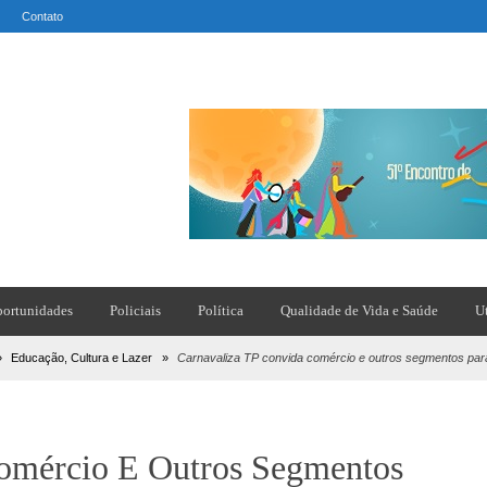
Contato
ortunidades
Policiais
Política
Qualidade de Vida e Saúde
U
»
Educação, Cultura e Lazer
»
Carnavaliza TP convida comércio e outros segmentos para 
omércio E Outros Segmentos