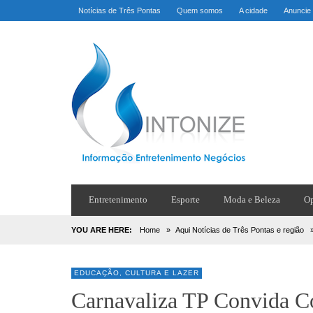
Notícias de Três Pontas
Quem somos
A cidade
Anuncie
Entretenimento
Esporte
Moda e Beleza
Op
YOU ARE HERE:
Home
»
Aqui Notícias de Três Pontas e região
EDUCAÇÃO, CULTURA E LAZER
Carnavaliza TP Convida C