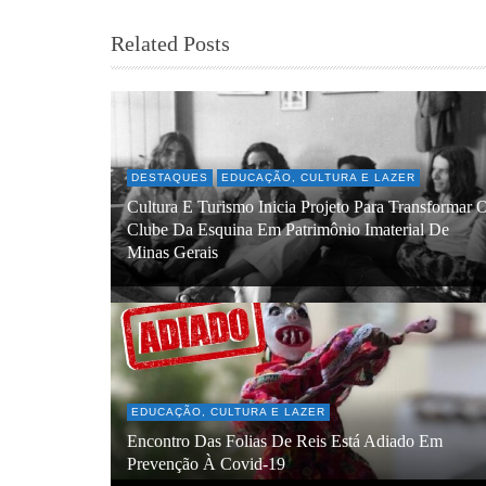
Related Posts
DESTAQUES
EDUCAÇÃO, CULTURA E LAZER
Cultura E Turismo Inicia Projeto Para Transformar 
Clube Da Esquina Em Patrimônio Imaterial De
Minas Gerais
EDUCAÇÃO, CULTURA E LAZER
Encontro Das Folias De Reis Está Adiado Em
Prevenção À Covid-19