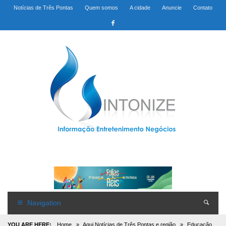
Notícias de Três Pontas
Quem somos
A cidade
Anuncie
Contato
Navigation
YOU ARE HERE:
Home
»
Aqui Notícias de Três Pontas e região
»
Educação,