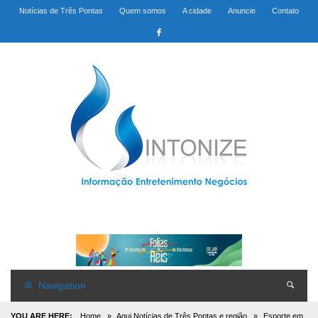
Notícias de Três Pontas
Quem somos
A cidade
Anuncie
Contato
Navigation
YOU ARE HERE:
Home
»
Aqui Notícias de Três Pontas e região
»
Esporte em