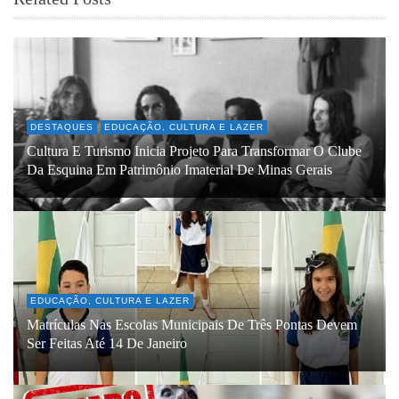
DESTAQUES
EDUCAÇÃO, CULTURA E LAZER
Cultura E Turismo Inicia Projeto Para Transformar O Clube
Da Esquina Em Patrimônio Imaterial De Minas Gerais
EDUCAÇÃO, CULTURA E LAZER
Matrículas Nas Escolas Municipais De Três Pontas Devem
Ser Feitas Até 14 De Janeiro