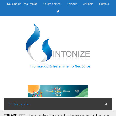
Notícias de Três Pontas
Quem somos
A cidade
Anuncie
Contato
Navigation
YOU ARE HERE:
Home
»
Aqui Notícias de Três Pontas e região
»
Educação,