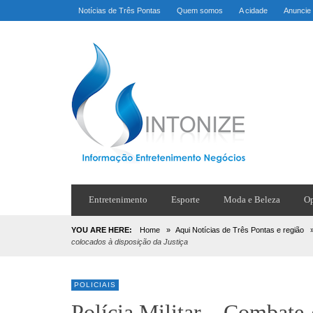
Notícias de Três Pontas
Quem somos
A cidade
Anuncie
Entretenimento
Esporte
Moda e Beleza
Op
YOU ARE HERE:
Home
»
Aqui Notícias de Três Pontas e região
colocados à disposição da Justiça
POLICIAIS
Polícia Militar – Combate