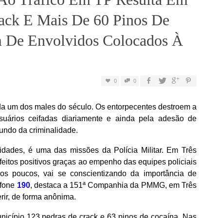
ack E Mais De 60 Pinos De
m De Envolvidos Colocados À
0
0
da um dos males do século. Os entorpecentes destroem a
usuários ceifadas diariamente e ainda pela adesão de
undo da criminalidade.
dades, é uma das missões da Polícia Militar. Em Três
 efeitos positivos graças ao empenho das equipes policiais
aos poucos, vai se conscientizando da importância de
efone
190
, destaca a 151ª Companhia da PMMG, em Três
rir, de forma anônima.
cípio 123 pedras de crack e 63 pinos de cocaína. Nas