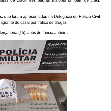
edras de crack, três pedras maiores também de crack
.
s, que foram apresentados na Delegacia de Polícia Civil
lagrante do casal por tráfico de drogas.
terça-feira (15), após denúncia anônima.