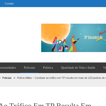
Contato
ortunidades
Policiais
Política
Qualidade de Vida e Saúde
U
»
Policiais
»
Polícia Militar – Combate ao tráfico em TP resulta em mais de 120 pedras de
 Ao Tráfico Em TP Resulta Em